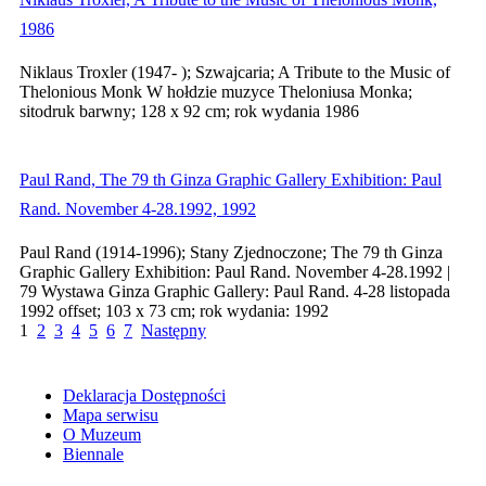
1986
Niklaus Troxler (1947- ); Szwajcaria; A Tribute to the Music of
Thelonious Monk W hołdzie muzyce Theloniusa Monka;
sitodruk barwny; 128 x 92 cm; rok wydania 1986
Paul Rand, The 79 th Ginza Graphic Gallery Exhibition: Paul
Rand. November 4-28.1992, 1992
Paul Rand (1914-1996); Stany Zjednoczone; The 79 th Ginza
Graphic Gallery Exhibition: Paul Rand. November 4-28.1992 |
79 Wystawa Ginza Graphic Gallery: Paul Rand. 4-28 listopada
1992 offset; 103 x 73 cm; rok wydania: 1992
1
2
3
4
5
6
7
Następny
Deklaracja Dostępności
Mapa serwisu
O Muzeum
Biennale