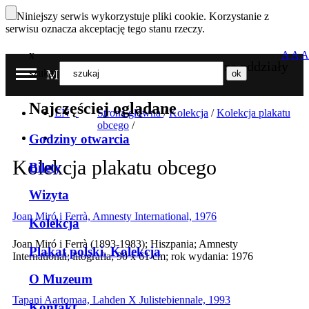
Niniejszy serwis wykorzystuje pliki cookie. Korzystanie z
serwisu oznacza akceptację tego stanu rzeczy.
x
A
A
A
Nasze oddziały
szukaj
MENU
Najczęściej oglądane
EN
Strona główna
/
Kolekcja
/
Kolekcja plakatu
obcego
/
Godziny otwarcia
Kolekcja plakatu obcego
Bilety
Wizyta
Joan Miró i Ferrà, Amnesty International, 1976
Kolekcja
Joan Miró i Ferrà (1893-1983); Hiszpania; Amnesty
Plakat polski. Kolekcja
International; litografia; 90 x 61 cm; rok wydania: 1976
O Muzeum
Tapani Aartomaa, Lahden X Julistebiennale, 1993
Kontakt