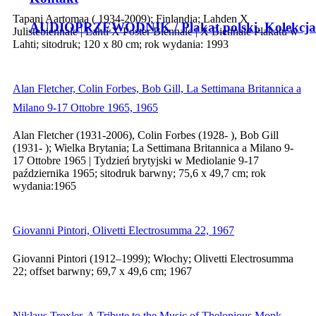
Tapani Aartomaa ( 1934-2009); Finlandia; Lahden X
AUDIOPRZEWODNIK / Plakat polski. Kolekcja
Julistebiennale | Lahti X Poster Biennale | X Biennale Plakatu w
Lahti; sitodruk; 120 x 80 cm; rok wydania: 1993
Alan Fletcher, Colin Forbes, Bob Gill, La Settimana Britannica a
Milano 9-17 Ottobre 1965, 1965
Alan Fletcher (1931-2006), Colin Forbes (1928- ), Bob Gill
(1931- ); Wielka Brytania; La Settimana Britannica a Milano 9-
17 Ottobre 1965 | Tydzień brytyjski w Mediolanie 9-17
października 1965; sitodruk barwny; 75,6 x 49,7 cm; rok
wydania:1965
Giovanni Pintori, Olivetti Electrosumma 22, 1967
Giovanni Pintori (1912–1999); Włochy; Olivetti Electrosumma
22; offset barwny; 69,7 x 49,6 cm; 1967
Niklaus Troxler, A Tribute to the Music of Thelonious Monk,