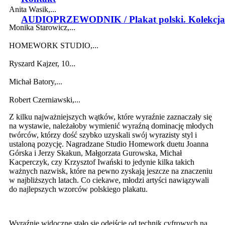
Anita Wasik,...
AUDIOPRZEWODNIK / Plakat polski. Kolekcja
Monika Starowicz,...
HOMEWORK STUDIO,...
Ryszard Kajzer, 10...
Michał Batory,...
Robert Czerniawski,...
Z kilku najważniejszych wątków, które wyraźnie zaznaczały się
na wystawie, należałoby wymienić wyraźną dominację młodych
twórców, którzy dość szybko uzyskali swój wyrazisty styl i
ustaloną pozycję. Nagradzane Studio Homework duetu Joanna
Górska i Jerzy Skakun, Małgorzata Gurowska, Michał
Kacperczyk, czy Krzysztof Iwański to jedynie kilka takich
ważnych nazwisk, które na pewno zyskają jeszcze na znaczeniu
w najbliższych latach. Co ciekawe, młodzi artyści nawiązywali
do najlepszych wzorców polskiego plakatu.
Wyraźnie widoczne stało się odejście od technik cyfrowych na