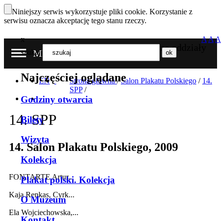
Niniejszy serwis wykorzystuje pliki cookie. Korzystanie z
serwisu oznacza akceptację tego stanu rzeczy.
x
A
A
A
Nasze oddziały
szukaj
MENU
Najczęściej oglądane
EN
Strona główna
/
Salon Plakatu Polskiego
/
14.
SPP
/
Godziny otwarcia
14. SPP
Bilety
Wizyta
14. Salon Plakatu Polskiego, 2009
Kolekcja
FONTARTE Artur...
Plakat polski. Kolekcja
Kaja Renkas, Cyrk...
O Muzeum
Ela Wojciechowska,...
Kontakt