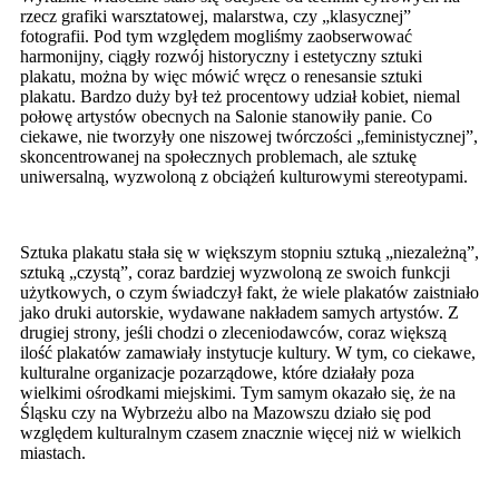
rzecz grafiki warsztatowej, malarstwa, czy „klasycznej”
fotografii. Pod tym względem mogliśmy zaobserwować
harmonijny, ciągły rozwój historyczny i estetyczny sztuki
plakatu, można by więc mówić wręcz o renesansie sztuki
plakatu. Bardzo duży był też procentowy udział kobiet, niemal
połowę artystów obecnych na Salonie stanowiły panie. Co
ciekawe, nie tworzyły one niszowej twórczości „feministycznej”,
skoncentrowanej na społecznych problemach, ale sztukę
uniwersalną, wyzwoloną z obciążeń kulturowymi stereotypami.
Sztuka plakatu stała się w większym stopniu sztuką „niezależną”,
sztuką „czystą”, coraz bardziej wyzwoloną ze swoich funkcji
użytkowych, o czym świadczył fakt, że wiele plakatów zaistniało
jako druki autorskie, wydawane nakładem samych artystów. Z
drugiej strony, jeśli chodzi o zleceniodawców, coraz większą
ilość plakatów zamawiały instytucje kultury. W tym, co ciekawe,
kulturalne organizacje pozarządowe, które działały poza
wielkimi ośrodkami miejskimi. Tym samym okazało się, że na
Śląsku czy na Wybrzeżu albo na Mazowszu działo się pod
względem kulturalnym czasem znacznie więcej niż w wielkich
miastach.