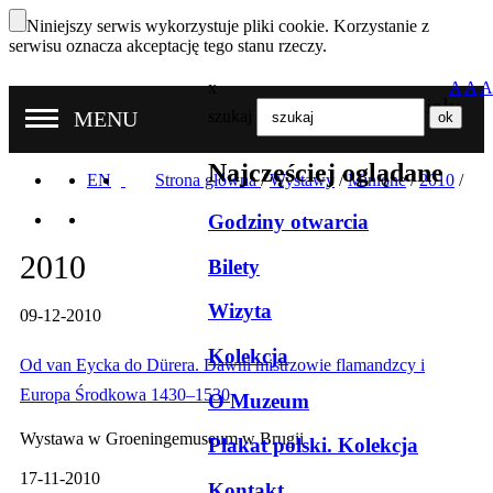
Niniejszy serwis wykorzystuje pliki cookie. Korzystanie z
serwisu oznacza akceptację tego stanu rzeczy.
x
A
A
A
Nasze oddziały
MENU
szukaj
Najczęściej oglądane
EN
Strona główna
/
Wystawy
/
Minione
/
2010
/
Godziny otwarcia
2010
Bilety
Wizyta
09-12-2010
Kolekcja
Od van Eycka do Dürera. Dawni mistrzowie flamandzcy i
Europa Środkowa 1430–1530
O Muzeum
Wystawa w Groeningemuseum w Brugii
Plakat polski. Kolekcja
17-11-2010
Kontakt