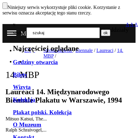
Niniejszy serwis wykorzystuje pliki cookie. Korzystanie z
serwisu oznacza akceptację tego stanu rzeczy.
x
A
A
A
Nasze oddziały
szukaj
MENU
Najczęściej oglądane
EN
Strona główna
/
Biennale
/
Laureaci
/
14.
MBP
/
Godziny otwarcia
14. MBP
Bilety
Wizyta
Laureaci 14. Międzynarodowego
Biennale Plakatu w Warszawie, 1994
Kolekcja
Plakat polski. Kolekcja
Mitsuo Katsui, The...
O Muzeum
Ralph Schraivogel,...
Kontakt