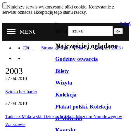
Niniejszy serwis wykorzystuje pliki cookie. Korzystanie z
serwisu oznacza akceptację tego stanu rzeczy.
x
A
A
A
Nasze oddziały
MENU
szukaj
Najczęściej oglądane
EN
Strona główna
/
Wystawy
/
Minione
/
2003
/
Godziny otwarcia
2003
Bilety
27-04-2010
Wizyta
Sztuka bez barier
Kolekcja
27-04-2010
Plakat polski. Kolekcja
Tadeusz Makowski. Dzieła z kolekcji Muzeum Narodowego w
O Muzeum
Warszawie
Kontakt