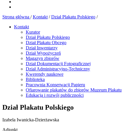
Strona główna
/
Kontakt
/
Dział Plakatu Polskiego
/
Kontakt
Kurator
Dział Plakatu Polskiego
Dział Plakatu Obcego
Dział Inwentarzy
Dział Wypożyczeń
Magazyn zbiorów
Dział Dokumentacji Fotograficznej
Dział Administracyjno-Techniczny
Kwerendy naukowe
Biblioteka
Pracownia Konserwacji Papieru
Ofiarowanie plakatów do zbiorów Muzeum Plakatu
Edukacja i rozwój publiczności
Dział Plakatu Polskiego
Izabela Iwanicka-Dzierżawska
Adiunkt