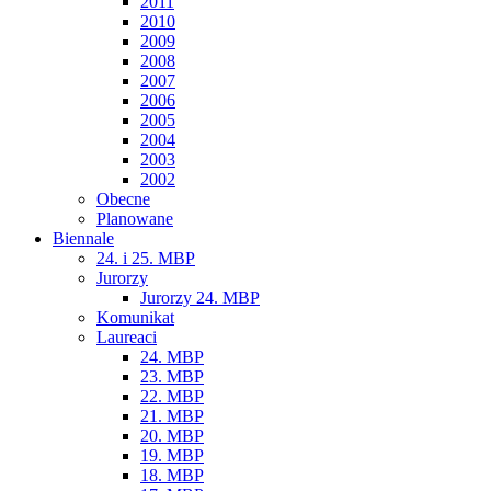
2011
2010
2009
2008
2007
2006
2005
2004
2003
2002
Obecne
Planowane
Biennale
24. i 25. MBP
Jurorzy
Jurorzy 24. MBP
Komunikat
Laureaci
24. MBP
23. MBP
22. MBP
21. MBP
20. MBP
19. MBP
18. MBP