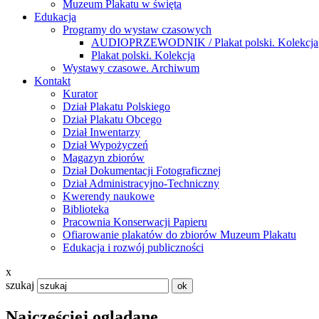
Muzeum Plakatu w święta
Edukacja
Programy do wystaw czasowych
AUDIOPRZEWODNIK / Plakat polski. Kolekcja
Plakat polski. Kolekcja
Wystawy czasowe. Archiwum
Kontakt
Kurator
Dział Plakatu Polskiego
Dział Plakatu Obcego
Dział Inwentarzy
Dział Wypożyczeń
Magazyn zbiorów
Dział Dokumentacji Fotograficznej
Dział Administracyjno-Techniczny
Kwerendy naukowe
Biblioteka
Pracownia Konserwacji Papieru
Ofiarowanie plakatów do zbiorów Muzeum Plakatu
Edukacja i rozwój publiczności
x
szukaj
Najczęściej oglądane