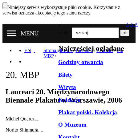
Niniejszy serwis wykorzystuje pliki cookie. Korzystanie z
serwisu oznacza akceptację tego stanu rzeczy.
x
A
A
A
Nasze oddziały
MENU
szukaj
Najczęściej oglądane
EN
Strona główna
/
Biennale
/
Laureaci
/
20.
MBP
/
Godziny otwarcia
20. MBP
Bilety
Wizyta
Laureaci 20. Międzynarodowego
Biennale Plakatu w Warszawie, 2006
Kolekcja
Plakat polski. Kolekcja
Michel Quarez,...
O Muzeum
Norito Shinmura,...
Kontakt