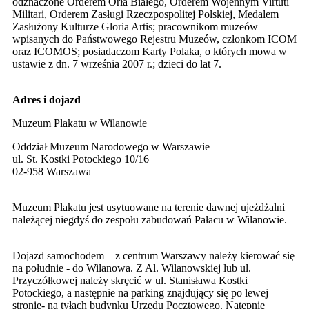
odznaczone Orderem Orła Białego, Orderem Wojennym Virtuti
Militari, Orderem Zasługi Rzeczpospolitej Polskiej, Medalem
Zasłużony Kulturze Gloria Artis; pracownikom muzeów
wpisanych do Państwowego Rejestru Muzeów, członkom ICOM
oraz ICOMOS; posiadaczom Karty Polaka, o których mowa w
ustawie z dn. 7 września 2007 r.; dzieci do lat 7.
Adres i dojazd
Muzeum Plakatu w Wilanowie
Oddział Muzeum Narodowego w Warszawie
ul. St. Kostki Potockiego 10/16
02-958 Warszawa
Muzeum Plakatu jest usytuowane na terenie dawnej ujeżdżalni
należącej niegdyś do zespołu zabudowań Pałacu w Wilanowie.
Dojazd samochodem – z centrum Warszawy należy kierować się
na południe - do Wilanowa. Z Al. Wilanowskiej lub ul.
Przyczółkowej należy skręcić w ul. Stanisława Kostki
Potockiego, a następnie na parking znajdujący się po lewej
stronie- na tyłach budynku Urzędu Pocztowego. Natępnie