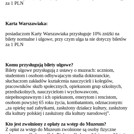
za 1 PLN
Karta Warszawiaka:
posiadaczom Karty Warszawiaka przysługuje 10% zniżki na
bilety normalne i ulgowe, przy czym ulga ta nie dotyczy biletów
za 1 PLN
Komu przysługują bilety ulgowe?
Bilety ulgowe przysługują z ustawy o muzeach: uczniom,
studentom i osobom odbywajacym studia doktoranckie,
słuchaczom zakładów kształcenia nauczycieli i kolegiów,
pracowników służb społecznych, opiekunom grup szkolnych,
przedszkolnych, nauczycielom i wychowawcom,
niepełnosprawnym i ich opiekunom, emerytom i rencistom,
osobom powyżej 65 roku życia, kombatantom, odznaczonym:
„za opiekę nad zabytkami, zasłużony działacz kultury, zasłużony
dla kultury polskiej i zasłużony dla kultury narodowej”.
Kto jest zwolniony z opłaty za wstęp do Muzeum?
Z opłat za wstęp do Muzeum zwolnione są osoby fizyczne