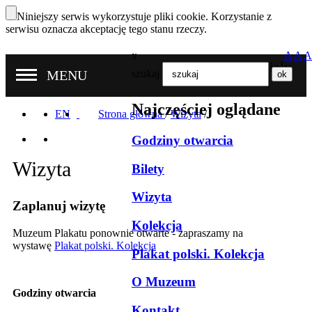
Niniejszy serwis wykorzystuje pliki cookie. Korzystanie z
serwisu oznacza akceptację tego stanu rzeczy.
x
A
A
A
Nasze oddziały
MENU
szukaj
Najczęściej oglądane
EN
Strona główna
/
Wizyta
/
Godziny otwarcia
Wizyta
Bilety
Wizyta
Zaplanuj wizytę
Kolekcja
Muzeum Plakatu ponownie otwarte - zapraszamy na
wystawę
Plakat polski. Kolekcja
Plakat polski. Kolekcja
O Muzeum
Godziny otwarcia
Kontakt