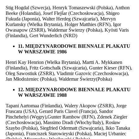
Stig Hogdal (Szwecja), Henryk Tomaszewski (Polska), Anthon
Beeke (Holandia), Josef Flejšar (Czechosłowacja), Shigeo
Fukuda (Japonia), Walter Herdeg (Szwajcaria/), Mervyn
Kurlansky (Wielka Brytania), Holger Matthies (RFN), Igor
Owasapow (ZSRR), Waldemar Świerzy (Polska), Kyösti Varis
(Finlandia), Gert Wunderlich (NRD)
11. MIĘDZYNARODOWE BIENNALE PLAKATU
W WARSZAWIE 1986
Henri Kay Henrion (Wielka Brytania), Martti A. Mykkanen
(Finlandia), Fritz Gottschalk (Szwajcaria), Gunter Kieser (RFN),
Oleg Sawostiuk (ZSRR), Vladimir Gazovic (Czechosłowacja),
Jan Młodożeniec (Polska), Waldemar Świerzy(Polska)
12. MIĘDZYNARODOWE BIENNALE PLAKATU
W WARSZAWIE 1988
Tapani Aartomaa (Finlandia), Walery Akopow (ZSRR), Jorge
Frascara (USA), Gerard Paris Clavel (Francja), Sandor
Pinchehelyi (Węgry),Gunter Rambow (RFN), Zdenek Ziegler
(Czechosłowacja), Massimo Dradi (Włochy/Italy), Rosław
Szaybo (Polska), Siegfried Odermatt (Szwajcaria), Ikko Tanaka
(Japonia), Franciszek Starowieyski (Polska), Maciej Urbaniec