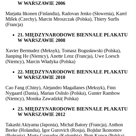
W WARSZAWIE 2006
Marjatta Itkonen (Finlandia), Radovan Jenko (Słowenia), Karel
Mišek (Czechy), Marcin Mroszczak (Polska), Thiery Surfis
(Francja)
21. MIĘDZYNARODOWE BIENNALE PLAKATU
W WARSZAWIE 2008
Xavier Bermudez (Meksyk), Tomasz Bogusławski (Polska),
Jianping He (Niemcy), Anette Lenz (Francja), Uwe Loesch
(Niemcy), Marcin Władyka (Polska)
22. MIĘDZYNARODOWE BIENNALE PLAKATU
W WARSZAWIE 2010
Cao Fang (Chiny), Alejandro Magallanes (Meksyk), Finn
Nygaard (Dania), Marian Oslislo (Polska), Gunter Rambow
(Niemcy), Monika Zawadzki( Polska)
23. MIĘDZYNARODOWE BIENNALE PLAKATU
W WARSZAWIE 2012
Takashi Akiyama (Japonia), Michał Batory (Francja), Anthon
Beeke (Holandia), Igor Gurovich (Rosja), Bojidar Ikonomov
(Bułgaria), Marta Granados (Kolumbia), Piotr Kunce (Polska),