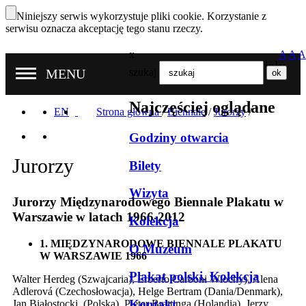
Niniejszy serwis wykorzystuje pliki cookie. Korzystanie z
serwisu oznacza akceptację tego stanu rzeczy.
x
A
A
A
Nasze oddziały
MENU
szukaj
Najczęściej oglądane
EN
Strona główna
/
Biennale
/
Jurorzy
/
Godziny otwarcia
Jurorzy
Bilety
Wizyta
Jurorzy Międzynarodowego Biennale Plakatu w
Warszawie w latach 1966-2012
Kolekcja
1. MIĘDZYNARODOWE BIENNALE PLAKATU
O Muzeum
W WARSZAWIE 1966
Plakat polski. Kolekcja
Walter Herdeg (Szwajcaria), Erberto Carboni Włochy), Alena
Adlerová (Czechosłowacja), Helge Bertram (Dania/Denmark),
Kontakt
Jan Białostocki, (Polska), Pieter Brattinga (Holandia), Jerzy