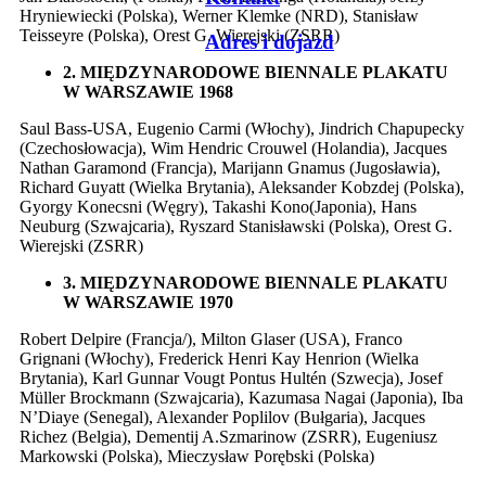
Hryniewiecki (Polska), Werner Klemke (NRD), Stanisław
Teisseyre (Polska), Orest G. Wierejski (ZSRR)
Adres i dojazd
2. MIĘDZYNARODOWE BIENNALE PLAKATU
W WARSZAWIE 1968
Saul Bass-USA, Eugenio Carmi (Włochy), Jindrich Chapupecky
(Czechosłowacja), Wim Hendric Crouwel (Holandia), Jacques
Nathan Garamond (Francja), Marijann Gnamus (Jugosławia),
Richard Guyatt (Wielka Brytania), Aleksander Kobzdej (Polska),
Gyorgy Konecsni (Węgry), Takashi Kono(Japonia), Hans
Neuburg (Szwajcaria), Ryszard Stanisławski (Polska), Orest G.
Wierejski (ZSRR)
3. MIĘDZYNARODOWE BIENNALE PLAKATU
W WARSZAWIE 1970
Robert Delpire (Francja/), Milton Glaser (USA), Franco
Grignani (Włochy), Frederick Henri Kay Henrion (Wielka
Brytania), Karl Gunnar Vougt Pontus Hultén (Szwecja), Josef
Müller Brockmann (Szwajcaria), Kazumasa Nagai (Japonia), Iba
N’Diaye (Senegal), Alexander Poplilov (Bułgaria), Jacques
Richez (Belgia), Dementij A.Szmarinow (ZSRR), Eugeniusz
Markowski (Polska), Mieczysław Porębski (Polska)