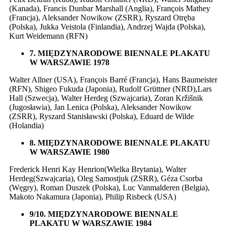
(Kanada), Francis Dunbar Marshall (Anglia), François Mathey
(Francja), Aleksander Nowikow (ZSRR), Ryszard Otręba
(Polska), Jukka Veistola (Finlandia), Andrzej Wajda (Polska),
Kurt Weidemann (RFN)
7. MIĘDZYNARODOWE BIENNALE PLAKATU
W WARSZAWIE 1978
Walter Allner (USA), François Barré (Francja), Hans Baumeister
(RFN), Shigeo Fukuda (Japonia), Rudolf Grüttner (NRD),Lars
Hall (Szwecja), Walter Herdeg (Szwajcaria), Zoran Kržišnik
(Jugosławia), Jan Lenica (Polska), Aleksander Nowikow
(ZSRR), Ryszard Stanisławski (Polska), Eduard de Wilde
(Holandia)
8. MIĘDZYNARODOWE BIENNALE PLAKATU
W WARSZAWIE 1980
Frederick Henri Kay Henrion(Wielka Brytania), Walter
Herdeg(Szwajcaria), Oleg Samostjuk (ZSRR), Géza Csorba
(Węgry), Roman Duszek (Polska), Luc Vanmalderen (Belgia),
Makoto Nakamura (Japonia), Philip Risbeck (USA)
9/10. MIĘDZYNARODOWE BIENNALE
PLAKATU W WARSZAWIE 1984