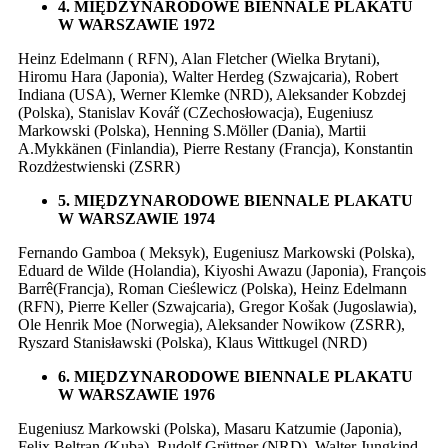
4. MIĘDZYNARODOWE BIENNALE PLAKATU
W WARSZAWIE 1972
Heinz Edelmann ( RFN), Alan Fletcher (Wielka Brytani),
Hiromu Hara (Japonia), Walter Herdeg (Szwajcaria), Robert
Indiana (USA), Werner Klemke (NRD), Aleksander Kobzdej
(Polska), Stanislav Kovář (CZechosłowacja), Eugeniusz
Markowski (Polska), Henning S.Möller (Dania), Martii
A.Mykkänen (Finlandia), Pierre Restany (Francja), Konstantin
Rozdżestwienski (ZSRR)
5. MIĘDZYNARODOWE BIENNALE PLAKATU
W WARSZAWIE 1974
Fernando Gamboa ( Meksyk), Eugeniusz Markowski (Polska),
Eduard de Wilde (Holandia), Kiyoshi Awazu (Japonia), François
Barrê(Francja), Roman Cieślewicz (Polska), Heinz Edelmann
(RFN), Pierre Keller (Szwajcaria), Gregor Košak (Jugoslawia),
Ole Henrik Moe (Norwegia), Aleksander Nowikow (ZSRR),
Ryszard Stanisławski (Polska), Klaus Wittkugel (NRD)
6. MIĘDZYNARODOWE BIENNALE PLAKATU
W WARSZAWIE 1976
Eugeniusz Markowski (Polska), Masaru Katzumie (Japonia),
Felix Beltran (Kuba), Rudolf Grüttner (NRD), Walter Jungkind