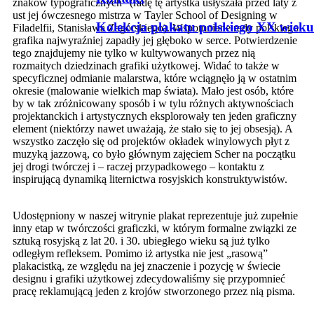
znaków typograficznych” (radę tę artystka usłyszała przed laty z
ust jej ówczesnego mistrza w Tayler School of Designing w
Kolekcja plakatu polskiego XX wieku
Filadelfii, Stanisława Zagórskiego). Wspomniane rady polskiego
grafika najwyraźniej zapadły jej głęboko w serce. Potwierdzenie
tego znajdujemy nie tylko w kultywowanych przez nią
rozmaitych dziedzinach grafiki użytkowej. Widać to także w
specyficznej odmianie malarstwa, które wciągnęło ją w ostatnim
okresie (malowanie wielkich map świata). Mało jest osób, które
by w tak zróżnicowany sposób i w tylu różnych aktywnościach
projektanckich i artystycznych eksplorowały ten jeden graficzny
element (niektórzy nawet uważają, że stało się to jej obsesją). A
wszystko zaczęło się od projektów okładek winylowych płyt z
muzyką jazzową, co było głównym zajęciem Scher na początku
jej drogi twórczej i – raczej przypadkowego – kontaktu z
inspirującą dynamiką liternictwa rosyjskich konstruktywistów.
Udostępniony w naszej witrynie plakat reprezentuje już zupełnie
inny etap w twórczości graficzki, w którym formalne związki ze
sztuką rosyjską z lat 20. i 30. ubiegłego wieku są już tylko
odległym refleksem. Pomimo iż artystka nie jest „rasową”
plakacistką, ze względu na jej znaczenie i pozycję w świecie
designu i grafiki użytkowej zdecydowaliśmy się przypomnieć
pracę reklamującą jeden z krojów stworzonego przez nią pisma.