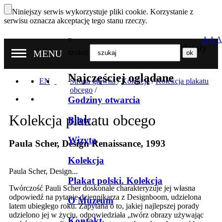
Niniejszy serwis wykorzystuje pliki cookie. Korzystanie z
serwisu oznacza akceptację tego stanu rzeczy.
x
A
A
A
Nasze oddziały
MENU
szukaj
Najczęściej oglądane
EN
Strona główna
/
Kolekcja
/
Kolekcja plakatu
obcego
/
Godziny otwarcia
Kolekcja plakatu obcego
Bilety
Wizyta
Paula Scher, Design Renaissance, 1993
Kolekcja
Paula Scher, Design...
Plakat polski. Kolekcja
Twórczość Pauli Scher doskonale charakteryzuje jej własna
odpowiedź na pytanie dziennikarza z Designboom, udzielona
O Muzeum
latem ubiegłego roku. Zapytana o to, jakiej najlepszej porady
udzielono jej w życiu, odpowiedziała „twórz obrazy używając
Kontakt